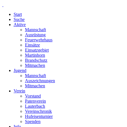
Start
Suche
Aktive
Mannschaft
Ausrüstung
Feuerwehrhaus
Einsätze
Einsatzgebiet
Martinhorn
Brandschutz
Mitmachen
Jugend
Mannschaft
Auszeichnungen
Mitmachen
Verein
Vorstand
Patenverein
Lauterbach
Vereinschronik
Hufeisenturnier
Spenden
Info