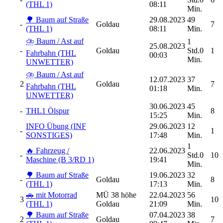
(THL 1)
08:11
Min.
🌳 Baum auf Straße
29.08.2023
49
-
Goldau
7
(THL 1)
08:11
Min.
⛈️ Baum / Ast auf
1
25.08.2023
-
Goldau
Std.0
1
Fahrbahn (THL
00:03
Min.
UNWETTER)
⛈️ Baum / Ast auf
12.07.2023
37
2
Goldau
7
Fahrbahn (THL
01:18
Min.
UNWETTER)
30.06.2023
45
-
THL1 Ölspur
8
15:25
Min.
INFO Übung (INF
29.06.2023
12
-
1
SONSTIGES)
17:48
Min.
1
🔥 Fahrzeug /
22.06.2023
-
Std.0
10
Maschine (B 3/RD 1)
19:41
Min.
🌳 Baum auf Straße
19.06.2023
32
-
Goldau
8
(THL 1)
17:13
Min.
🚗 mit Motorrad
MÜ 38 höhe
22.04.2023
56
3
10
(THL 1)
Goldau
21:09
Min.
🌳 Baum auf Straße
07.04.2023
38
2
Goldau
7