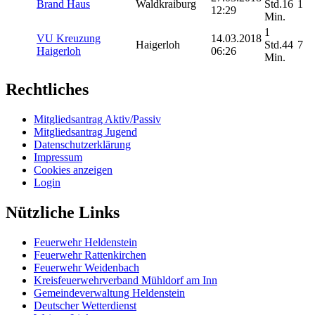
Brand Haus
Waldkraiburg
Std.16
1
12:29
Min.
1
VU Kreuzung
14.03.2018
Haigerloh
Std.44
7
Haigerloh
06:26
Min.
Rechtliches
Mitgliedsantrag Aktiv/Passiv
Mitgliedsantrag Jugend
Datenschutzerklärung
Impressum
Cookies anzeigen
Login
Nützliche Links
Feuerwehr Heldenstein
Feuerwehr Rattenkirchen
Feuerwehr Weidenbach
Kreisfeuerwehrverband Mühldorf am Inn
Gemeindeverwaltung Heldenstein
Deutscher Wetterdienst