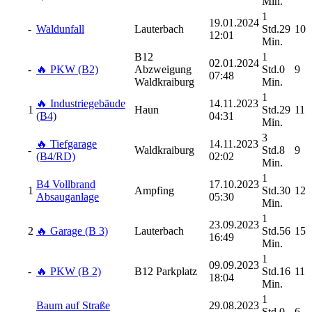
Min.
1
19.01.2024
-
Waldunfall
Lauterbach
Std.29
10
12:01
Min.
B12
1
02.01.2024
-
🔥 PKW (B2)
Abzweigung
Std.0
9
07:48
Waldkraiburg
Min.
1
🔥 Industriegebäude
14.11.2023
1
Haun
Std.29
11
(B4)
04:31
Min.
3
🔥 Tiefgarage
14.11.2023
-
Waldkraiburg
Std.8
9
(B4/RD)
02:02
Min.
1
B4 Vollbrand
17.10.2023
1
Ampfing
Std.30
12
Absauganlage
05:30
Min.
1
23.09.2023
2
🔥 Garage (B 3)
Lauterbach
Std.56
15
16:49
Min.
1
09.09.2023
-
🔥 PKW (B 2)
B12 Parkplatz
Std.16
11
18:04
Min.
1
Baum auf Straße
29.08.2023
-
Std.0
6