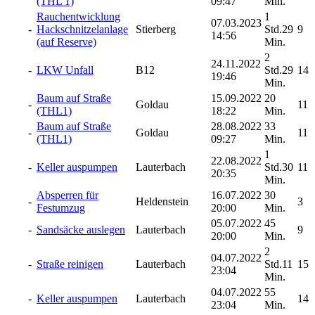
(THL 1)
09:47
Min.
Rauchentwicklung
1
07.03.2023
-
Hackschnitzelanlage
Stierberg
Std.29
9
14:56
(auf Reserve)
Min.
2
24.11.2022
-
LKW Unfall
B12
Std.29
14
19:46
Min.
Baum auf Straße
15.09.2022
20
-
Goldau
11
(THL1)
18:22
Min.
Baum auf Straße
28.08.2022
33
-
Goldau
11
(THL1)
09:27
Min.
1
22.08.2022
-
Keller auspumpen
Lauterbach
Std.30
11
20:35
Min.
Absperren für
16.07.2022
30
-
Heldenstein
3
Festumzug
20:00
Min.
05.07.2022
45
-
Sandsäcke auslegen
Lauterbach
9
20:00
Min.
2
04.07.2022
-
Straße reinigen
Lauterbach
Std.11
15
23:04
Min.
04.07.2022
55
-
Keller auspumpen
Lauterbach
14
23:04
Min.