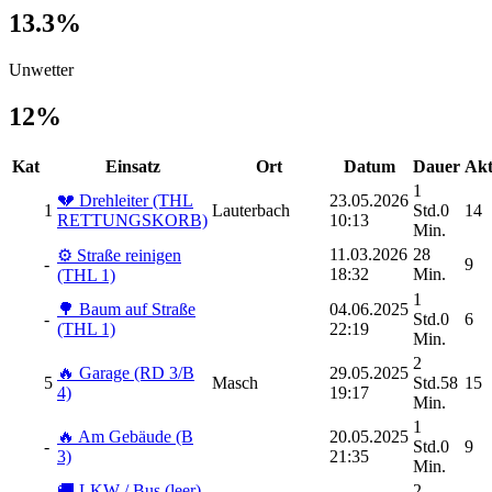
13.3%
Unwetter
12%
Kat
Einsatz
Ort
Datum
Dauer
Akt
1
💔 Drehleiter (THL
23.05.2026
1
Lauterbach
Std.0
14
RETTUNGSKORB)
10:13
Min.
11.03.2026
28
⚙️ Straße reinigen
-
9
18:32
Min.
(THL 1)
1
🌳 Baum auf Straße
04.06.2025
-
Std.0
6
(THL 1)
22:19
Min.
2
🔥 Garage (RD 3/B
29.05.2025
5
Masch
Std.58
15
4)
19:17
Min.
1
🔥 Am Gebäude (B
20.05.2025
-
Std.0
9
3)
21:35
Min.
🚚 LKW / Bus (leer),
2