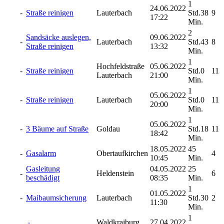
1
24.06.2022
-
Straße reinigen
Lauterbach
Std.38
9
17:22
Min.
2
Sandsäcke auslegen,
09.06.2022
-
Lauterbach
Std.43
8
Straße reinigen
13:32
Min.
1
Hochfeldstraße
05.06.2022
-
Straße reinigen
Std.0
11
Lauterbach
21:00
Min.
1
05.06.2022
-
Straße reinigen
Lauterbach
Std.0
11
20:00
Min.
1
05.06.2022
-
3 Bäume auf Straße
Goldau
Std.18
11
18:42
Min.
18.05.2022
45
-
Gasalarm
Obertaufkirchen
4
10:45
Min.
Gasleitung
04.05.2022
25
-
Heldenstein
6
beschädigt
08:35
Min.
1
01.05.2022
-
Maibaumsicherung
Lauterbach
Std.30
2
11:30
Min.
1
Waldkraiburg
27.04.2022