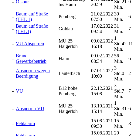
-
Ölspur
Std.21
9
bis Haun
20:59
Min.
Baum auf Straße
21.02.2022
30
-
Pemberg
6
(THL 1)
07:50
Min.
Baum auf Straße
17.02.2022
31
-
Goldau
7
(THL1)
09:54
Min.
1
MÜ 25
09.02.2022
-
VU Absperren
Std.42
11
Haigerloh
16:18
Min.
Brand
09.02.2022
56
-
Haun
6
Gewerbebetrieb
08:34
Min.
3
Absperren wegen
07.01.2022
-
Lauterbach
Std.0
2
Beerdigung
10:00
Min.
3
B12 höhe
22.12.2021
-
VU
Std.7
7
Pemberg
15:08
Min.
1
MÜ 25
13.10.2021
-
Absperren VU
Std.31
6
Haigerloh
15:14
Min.
15.08.2021
15
-
Fehlalarm
8
09:30
Min.
15.08.2021
20
-
Fehlalarm
8