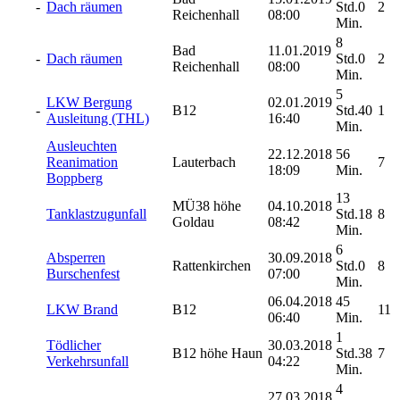
-
Dach räumen
Std.0
2
Reichenhall
08:00
Min.
8
Bad
11.01.2019
-
Dach räumen
Std.0
2
Reichenhall
08:00
Min.
5
LKW Bergung
02.01.2019
-
B12
Std.40
1
Ausleitung (THL)
16:40
Min.
Ausleuchten
22.12.2018
56
Reanimation
Lauterbach
7
18:09
Min.
Boppberg
13
MÜ38 höhe
04.10.2018
Tanklastzugunfall
Std.18
8
Goldau
08:42
Min.
6
Absperren
30.09.2018
Rattenkirchen
Std.0
8
Burschenfest
07:00
Min.
06.04.2018
45
LKW Brand
B12
11
06:40
Min.
1
Tödlicher
30.03.2018
B12 höhe Haun
Std.38
7
Verkehrsunfall
04:22
Min.
4
27.03.2018