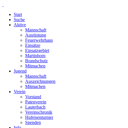
Start
Suche
Aktive
Mannschaft
Ausrüstung
Feuerwehrhaus
Einsätze
Einsatzgebiet
Martinhorn
Brandschutz
Mitmachen
Jugend
Mannschaft
Auszeichnungen
Mitmachen
Verein
Vorstand
Patenverein
Lauterbach
Vereinschronik
Hufeisenturnier
Spenden
Info