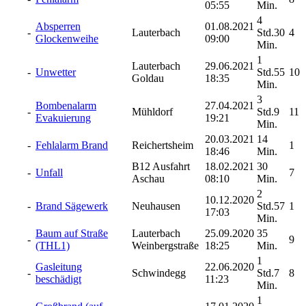
05:55
Min.
4
Absperren
01.08.2021
-
Lauterbach
Std.30
4
Glockenweihe
09:00
Min.
1
Lauterbach
29.06.2021
-
Unwetter
Std.55
10
Goldau
18:35
Min.
3
Bombenalarm
27.04.2021
-
Mühldorf
Std.9
11
Evakuierung
19:21
Min.
20.03.2021
14
-
Fehlalarm Brand
Reichertsheim
1
18:46
Min.
B12 Ausfahrt
18.02.2021
30
-
Unfall
7
Aschau
08:10
Min.
2
10.12.2020
-
Brand Sägewerk
Neuhausen
Std.57
1
17:03
Min.
Baum auf Straße
Lauterbach
25.09.2020
35
-
9
(THL1)
Weinbergstraße
18:25
Min.
1
Gasleitung
22.06.2020
-
Schwindegg
Std.7
8
beschädigt
11:23
Min.
1