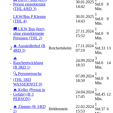
30.01.2025
-
Person eingeklemmt
Std.0
9
14:42
(THL 4/RD 3)
Min.
1
LKW/Bus P Klemm
30.01.2025
-
Std.0
9
(THL 4)
14:43
Min.
🚚 LKW Bus (leer),
1
27.11.2024
-
ohne eingeklemmte
Std.0
9
15:52
Personen (THL 2)
Min.
1
🔥 Aussiedlerhof (B
17.11.2024
2
Reichertsheim
Std.33
13
4RD 3)
07:19
Min.
🔥
3
24.09.2024
-
Rauchentwicklung
Std.0
14
18:33
(B 3RD 1)
Min.
🔍 Personensuche
1
07.09.2024
-
Std.0
9
(THL 1RD
18:59
Min.
WASSERNOT 0)
🔥 Keller (Person in
1
24.04.2024
-
Gefahr) (B 3
Std.45
12
17:45
PERSON)
Min.
1
🔥 Zimmer (B 3/RD
22.02.2024
-
Heldenstein
Std.37
6
1)
15:53