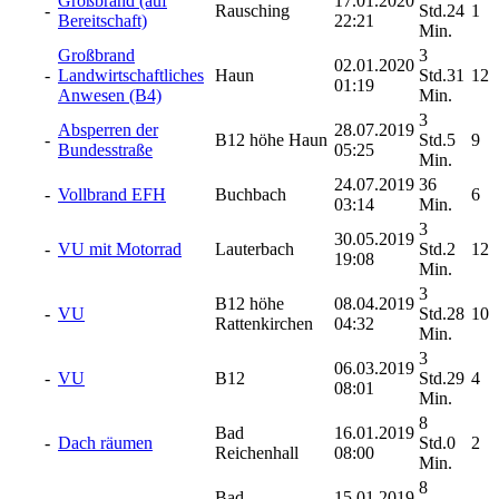
Großbrand (auf
17.01.2020
-
Rausching
Std.24
1
Bereitschaft)
22:21
Min.
Großbrand
3
02.01.2020
-
Landwirtschaftliches
Haun
Std.31
12
01:19
Anwesen (B4)
Min.
3
Absperren der
28.07.2019
-
B12 höhe Haun
Std.5
9
Bundesstraße
05:25
Min.
24.07.2019
36
-
Vollbrand EFH
Buchbach
6
03:14
Min.
3
30.05.2019
-
VU mit Motorrad
Lauterbach
Std.2
12
19:08
Min.
3
B12 höhe
08.04.2019
-
VU
Std.28
10
Rattenkirchen
04:32
Min.
3
06.03.2019
-
VU
B12
Std.29
4
08:01
Min.
8
Bad
16.01.2019
-
Dach räumen
Std.0
2
Reichenhall
08:00
Min.
8
Bad
15.01.2019